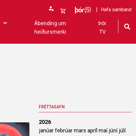
ÞórTv
Hafa samband
Opna
Ábending um
Þór
körfu
heiðursmerki
TV
rfan þín
Loka
körfu
fan er tóm.
deildar 2022
FRÉTTASAFN
2026
janúar
febrúar
mars
apríl
maí
júní
júlí