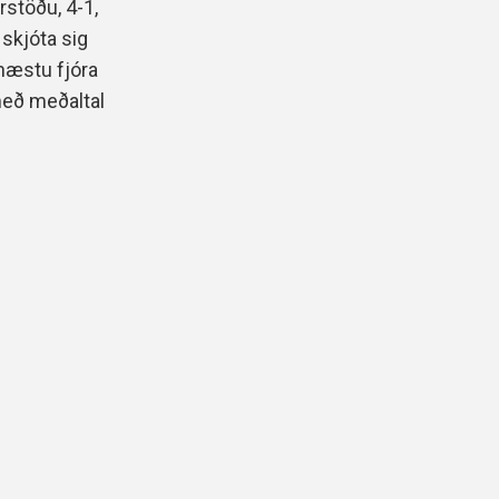
rstöðu, 4-1,
 skjóta sig
 næstu fjóra
með meðaltal