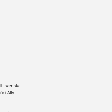
ætti sænska
r í Ally