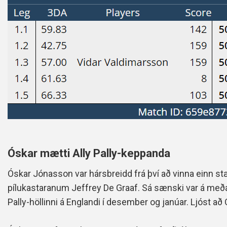
Óskar mætti Ally Pally-keppanda
Óskar Jónasson var hársbreidd frá því að vinna einn s
pílukastaranum Jeffrey De Graaf. Sá sænski var á meða
Pally-höllinni á Englandi í desember og janúar. Ljóst 