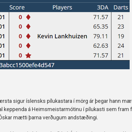
tærsta sigur íslensks pílukastara í mörg ár þegar hann m
l keppenda á Heimsmeistarmótinu í pílukasti sem fram fó
að Óskar mætti þarna verðugum andstæðingi.