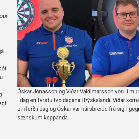
Handbók aðalstjórnar Þórs
Ársskýrslur
kan
já
r
bót
tu
Óskar Jónasson og Viðar Valdimarsson voru í mun
a
í dag en fyrstu tvo dagana í Þýskalandi. Viðar koms
ægt
umferð í dag og Óskar var hársbreidd frá sigri ge
sænskum keppanda.