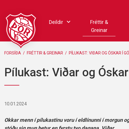
Fara
í
Deildir
Fréttir &
efni
Greinar
Handbolti
FORSÍÐA
/
FRÉTTIR & GREINAR
/
PÍLUKAST: VIÐAR OG ÓSKAR Í G
Körfubolti
Pílukast: Viðar og Óska
Knattspyrna
Pílukast
Taekwondo
Hnefaleikar
10.01.2024
Keila
Rafíþróttir
Okkar menn í pílukastinu voru í eldlínunni í morgun o
Pollamót Samskipa
stóðu sig mun betur en fyrstu tvo dagana. Viðar