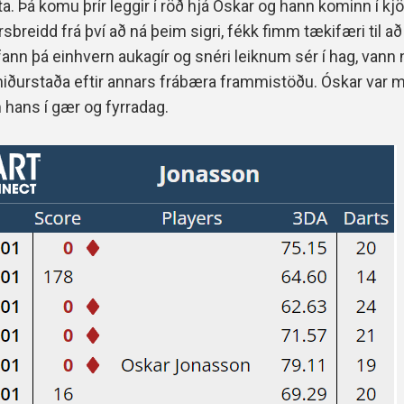
a. Þá komu þrír leggir í röð hjá Óskar og hann kominn í kjö
rsbreidd frá því að ná þeim sigri, fékk fimm tækifæri til að
 fann þá einhvern aukagír og snéri leiknum sér í hag, vann
 niðurstaða eftir annars frábæra frammistöðu. Óskar var 
 hans í gær og fyrradag.