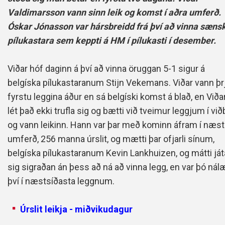
Valdimarsson vann sinn leik og komst í aðra umferð.
Óskar Jónasson var hársbreidd frá því að vinna sæns
pílukastara sem keppti á HM í pílukasti í desember.
Viðar hóf daginn á því að vinna öruggan 5-1 sigur á
belgíska pílukastaranum Stijn Vekemans. Viðar vann þr
fyrstu leggina áður en sá belgíski komst á blað, en Viða
lét það ekki trufla sig og bætti við tveimur leggjum í við
og vann leikinn. Hann var þar með kominn áfram í næs
umferð, 256 manna úrslit, og mætti þar ofjarli sínum,
belgíska pílukastaranum Kevin Lankhuizen, og mátti ját
sig sigraðan án þess að ná að vinna legg, en var þó nál
því í næstsíðasta leggnum.
Úrslit leikja
- miðvikudagur