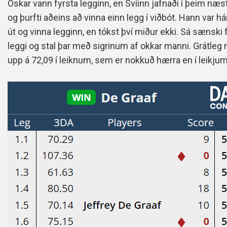
Óskar vann fyrsta legginn, en Svíinn jafnaði í þeim næst
og þurfti aðeins að vinna einn legg í viðbót. Hann var há
út og vinna legginn, en tókst því miður ekki. Sá sænski
leggi og stal þar með sigrinum af okkar manni. Grátleg
upp á 72,09 í leiknum, sem er nokkuð hærra en í leikjum