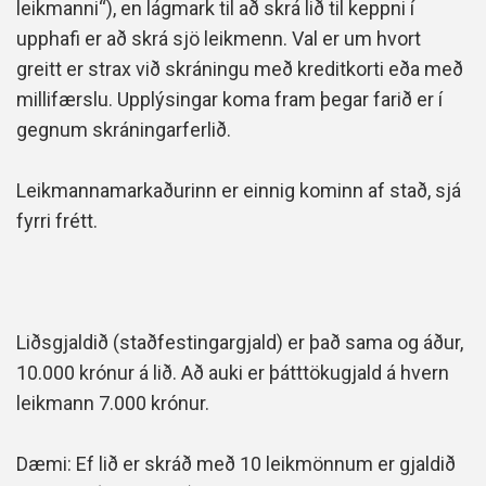
leikmanni“), en lágmark til að skrá lið til keppni í
upphafi er að skrá sjö leikmenn. Val er um hvort
greitt er strax við skráningu með kreditkorti eða með
millifærslu. Upplýsingar koma fram þegar farið er í
gegnum skráningarferlið.
Leikmannamarkaðurinn er einnig kominn af stað, sjá
fyrri frétt.
Liðsgjaldið (staðfestingargjald) er það sama og áður,
10.000 krónur á lið. Að auki er þátttökugjald á hvern
leikmann 7.000 krónur.
Dæmi: Ef lið er skráð með 10 leikmönnum er gjaldið