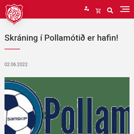
Fara
í
Opna
efni
körfu
Endurheimta lykilorð
Karfan þín
Skráning í Pollamótið er hafin!
Loka
körfu
Karfan er tóm.
02.06.2022