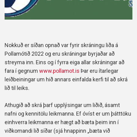
Nokkuð er síðan opnað var fyrir skráningu liða á
Pollamótið 2022 og eru skráningar byrjaðar að
streyma inn. Eins og í fyrra eiga allar skráningar að
fara í gegnum
www.pollamot.is
Þar eru ítarlegar
leiðbeiningar um hið annars einfalda kerfi til að skrá
lið til leiks.
Athugið að skrá þarf upplýsingar um liðið, ásamt
nafni og kennitölu leikmanna. Ef óvíst er um þátttöku
einhverra leikmanna er hægt að bæta þeim inn í
viðkomandi lið síðar (sjá hnappinn „bæta við