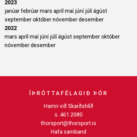
2023
janúar
febrúar
mars
apríl
maí
júní
júlí
ágúst
september
október
nóvember
desember
2022
mars
apríl
maí
júní
júlí
ágúst
september
október
nóvember
desember
ÍÞRÓTTAFÉLAGIÐ ÞÓR
Hamri við Skarðshlíð
s. 461 2080
thorsport@thorsport.is
Hafa samband