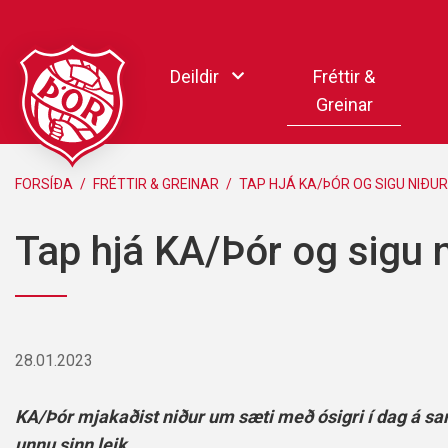
Fara
í
Deildir
Fréttir &
efni
Greinar
Handbolti
FORSÍÐA
/
FRÉTTIR & GREINAR
/
TAP HJÁ KA/ÞÓR OG SIGU NIÐU
Körfubolti
Tap hjá KA/Þór og sigu 
Knattspyrna
Pílukast
Taekwondo
Hnefaleikar
28.01.2023
Keila
Rafíþróttir
KA/Þór mjakaðist niður um sæti með ósigri í dag á s
Pollamót Samskipa
unnu sinn leik.