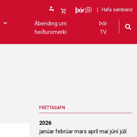
ÞórTv
Hafa samband
Opna
Ábending um
Þór
körfu
heiðursmerki
TV
rfan þín
Loka
körfu
fan er tóm.
deildar 2022
FRÉTTASAFN
2026
janúar
febrúar
mars
apríl
maí
júní
júlí