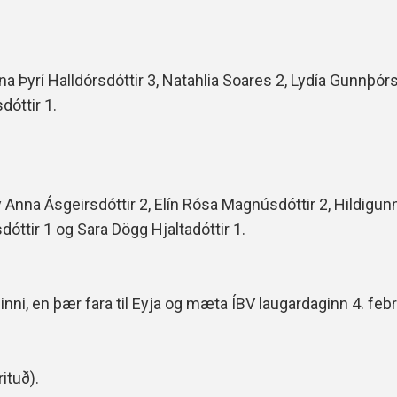
a Þyrí Halldórsdóttir 3, Natahlia Soares 2, Lydía Gunnþórsd
dóttir 1.
 Anna Ásgeirsdóttir 2, Elín Rósa Magnúsdóttir 2, Hildigun
dóttir 1 og Sara Dögg Hjaltadóttir 1.
inni, en þær fara til Eyja og mæta ÍBV laugardaginn 4. febrú
rituð).