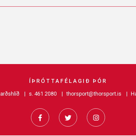
ÍÞRÓTTAFÉLAGIÐ ÞÓR
arðshlíð
s. 461 2080
thorsport@thorsport.is
H