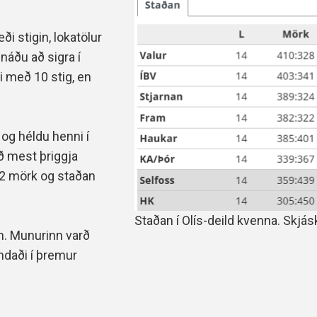
Handbók aðalstjórnar Þórs
Ársskýrslur
i stigin, lokatölur
náðu að sigra í
i með 10 stig, en
 og héldu henni í
áð mest þriggja
1-2 mörk og staðan
Staðan í Olís-deild kvenna. Skjásk
m. Munurinn varð
endaði í þremur