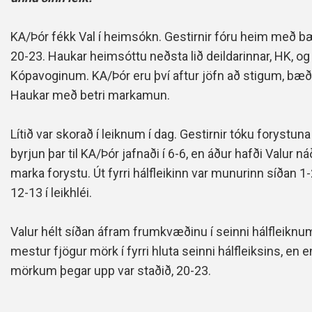
KA/Þór fékk Val í heimsókn. Gestirnir fóru heim með bæð
20-23. Haukar heimsóttu neðsta lið deildarinnar, HK, og 
Kópavoginum. KA/Þór eru því aftur jöfn að stigum, bæð
Haukar með betri markamun.
Lítið var skorað í leiknum í dag. Gestirnir tóku forystuna
byrjun þar til KA/Þór jafnaði í 6-6, en áður hafði Valur n
marka forystu. Út fyrri hálfleikinn var munurinn síðan 
12-13 í leikhléi.
Valur hélt síðan áfram frumkvæðinu í seinni hálfleiknu
mestur fjögur mörk í fyrri hluta seinni hálfleiksins, en 
mörkum þegar upp var staðið, 20-23.