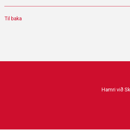
Til baka
Hamri við Sk