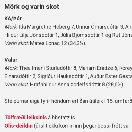
Mörk og varin skot
KA/Þór
Mörk
: Ida Margrethe Hoberg 7, Unnur Ómarsdóttir 3, Ann
Hildur Lilja Jónsdóttir 1, Júlía Björnsdóttir 1 og Rut Jóns
Varin skot:
Matea Lonac 12 (34,3%).
Valur
Mörk:
Thea Imani Sturludóttir 8, Mariam Eradze 6, Þórey
Einarsdóttir 2, Sigríður Hauksdóttir 1, Auður Ester Gests
Varin skot:
Hrafnhildur Anna Þorleifsdóttir 8 (28,6%).
Stelpurnar eiga fyrir höndum erfiðan útileik í 15. umferð
Tölfræði leiksinis
á hbstatz.is.
Olís-deildin
(úrslit ekki komin inn þegar þessi frétt var 