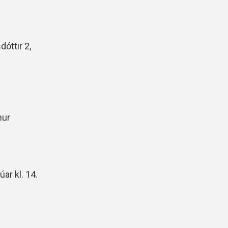
óttir 2,
nur
ar kl. 14.