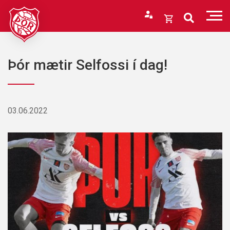
Fara
í
Opna
efni
körfu
Endurheimta lykilorð
Karfan þín
Þór mætir Selfossi í dag!
Loka
körfu
Karfan er tóm.
03.06.2022