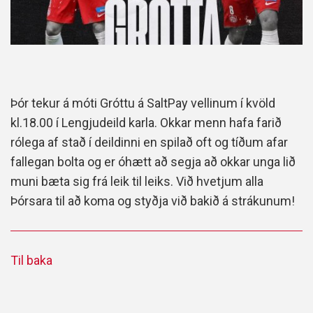
Þór tekur á móti Gróttu á SaltPay vellinum í kvöld
kl.18.00 í Lengjudeild karla. Okkar menn hafa farið
rólega af stað í deildinni en spilað oft og tíðum afar
fallegan bolta og er óhætt að segja að okkar unga lið
muni bæta sig frá leik til leiks. Við hvetjum alla
Þórsara til að koma og styðja við bakið á strákunum!
Til baka