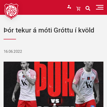
Fara
í
Opna
efni
körfu
Endurheimta lykilorð
Karfan þín
Þór tekur á móti Gróttu í kvöld
Loka
körfu
Karfan er tóm.
16.06.2022