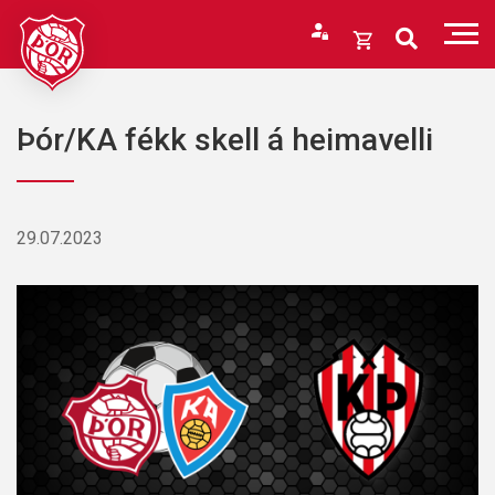
Fara
í
Opna
efni
körfu
Endurheimta lykilorð
Karfan þín
Þór/KA fékk skell á heimavelli
Loka
körfu
Karfan er tóm.
29.07.2023