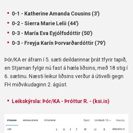
0-1 - Katherine Amanda Cousins (3')
0-2 - Sierra Marie Lelii (44')
0-3 - María Eva Eyjólfsdóttir (50')
0-3 - Freyja Karín Þorvarðardóttir (79')
Þór/KA er áfram í 5. sæti deildarinnar þrát tfyrir tapið,
en Stjarnan fylgir nú fast á hæla liðsins, með 18 stig í
6. sætinu. Næsti leikur liðsins verður á útivelli gegn
FH miðvikudaginn 2. ágúst.
Leikskýrsla: Þór/KA - Þróttur R. - (ksi.is)