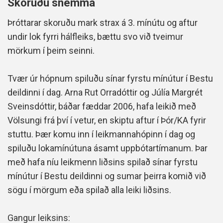
Skoruðu snemma
Þróttarar skoruðu mark strax á 3. mínútu og aftur
undir lok fyrri hálfleiks, bættu svo við tveimur
mörkum í þeim seinni.
Tvær úr hópnum spiluðu sínar fyrstu mínútur í Bestu
deildinni í dag. Arna Rut Orradóttir og Júlía Margrét
Sveinsdóttir, báðar fæddar 2006, hafa leikið með
Völsungi frá því í vetur, en skiptu aftur í Þór/KA fyrir
stuttu. Þær komu inn í leikmannahópinn í dag og
spiluðu lokamínútuna ásamt uppbótartímanum. Þar
með hafa níu leikmenn liðsins spilað sínar fyrstu
mínútur í Bestu deildinni og sumar þeirra komið við
sögu í mörgum eða spilað alla leiki liðsins.
Gangur leiksins: