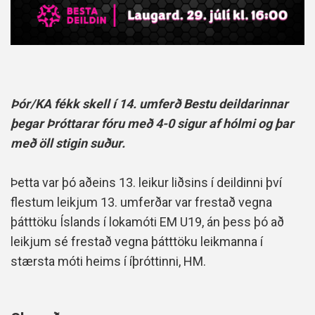
Þór/KA fékk skell í 14. umferð Bestu deildarinnar
þegar Þróttarar fóru með 4-0 sigur af hólmi og þar
með öll stigin suður.
Þetta var þó aðeins 13. leikur liðsins í deildinni því
flestum leikjum 13. umferðar var frestað vegna
þátttöku Íslands í lokamóti EM U19, án þess þó að
leikjum sé frestað vegna þátttöku leikmanna í
stærsta móti heims í íþróttinni, HM.