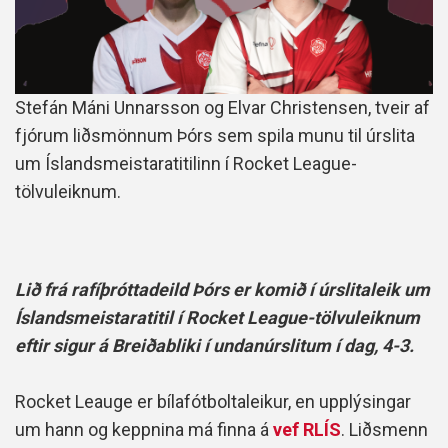
Stefán Máni Unnarsson og Elvar Christensen, tveir af
fjórum liðsmönnum Þórs sem spila munu til úrslita
um Íslandsmeistaratitilinn í Rocket League-
tölvuleiknum.
Lið frá rafíþróttadeild Þórs er komið í úrslitaleik um
Íslandsmeistaratitil í Rocket League-tölvuleiknum
eftir sigur á Breiðabliki í undanúrslitum í dag, 4-3.
Rocket Leauge er bílafótboltaleikur, en upplýsingar
um hann og keppnina má finna á
vef RLÍS
. Liðsmenn