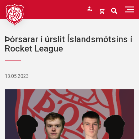
Fara
í
Opna
efni
körfu
Endurheimta lykilorð
Karfan þín
Þórsarar í úrslit Íslandsmótsins í
Loka
Rocket League
körfu
Karfan er tóm.
13.05.2023