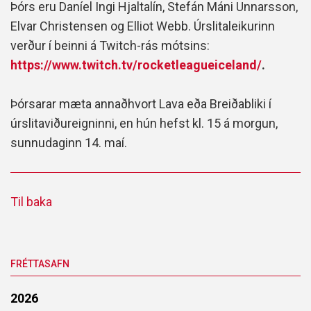
Þórs eru Daníel Ingi Hjaltalín, Stefán Máni Unnarsson,
Elvar Christensen og Elliot Webb. Úrslitaleikurinn
verður í beinni á Twitch-rás mótsins:
https://www.twitch.tv/rocketleagueiceland/
.
Þórsarar mæta annaðhvort Lava eða Breiðabliki í
úrslitaviðureigninni, en hún hefst kl. 15 á morgun,
sunnudaginn 14. maí.
Til baka
FRÉTTASAFN
2026