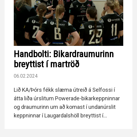
Handbolti: Bikardraumurinn
breyttist í martröð
06.02.2024
Lið KA/Þórs fékk slæma útreið á Selfossi í
átta liða úrslitum Powerade-bikarkeppninnar
og draumurinn um að komast í undanúrslit
keppninnar í Laugardalshöll breyttist í
martröð.