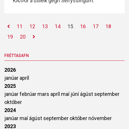
KA/Þór á útileik gegn Selfyssingum.
11
12
13
14
15
16
17
18
19
20
FRÉTTASAFN
2026
janúar
apríl
2025
janúar
febrúar
mars
apríl
maí
júní
ágúst
september
október
2024
janúar
maí
ágúst
september
október
nóvember
2023