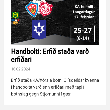
Handbolti: Erfið staða varð
erfiðari
18.02.2024
Erfið staða KA/Þórs á botni Olísdeildar kvenna
í handbolta varð enn erfiðari með tapi í
botnslag gegn Stjörnunni í gær.