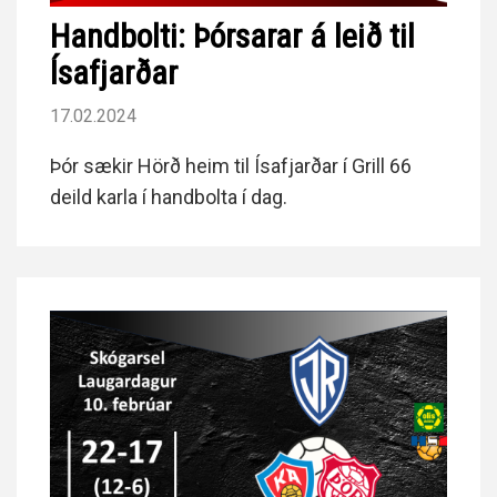
Handbolti: Þórsarar á leið til
Ísafjarðar
17.02.2024
Þór sækir Hörð heim til Ísafjarðar í Grill 66
deild karla í handbolta í dag.