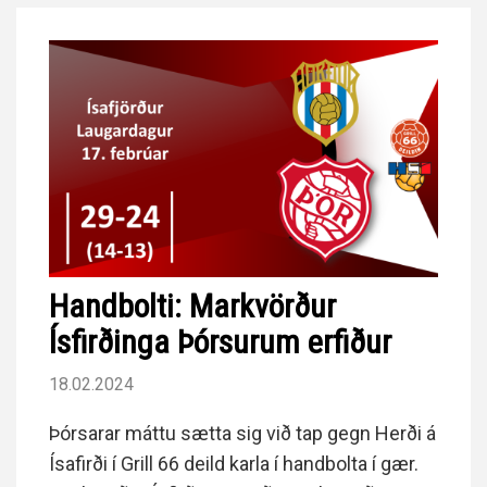
Handbolti: Markvörður
Ísfirðinga Þórsurum erfiður
18.02.2024
Þórsarar máttu sætta sig við tap gegn Herði á
Ísafirði í Grill 66 deild karla í handbolta í gær.