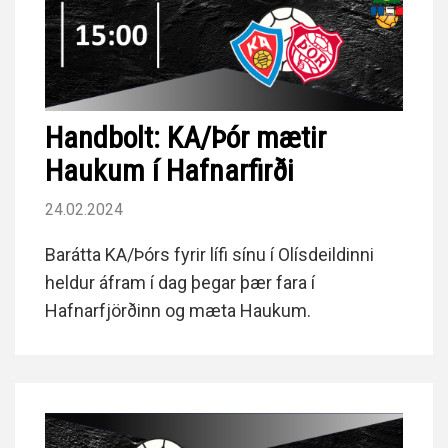
Handbolt: KA/Þór mætir
Haukum í Hafnarfirði
24.02.2024
Barátta KA/Þórs fyrir lífi sínu í Olísdeildinni
heldur áfram í dag þegar þær fara í
Hafnarfjörðinn og mæta Haukum.