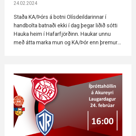
24.02.2024
Staða KA/Þórs á botni Olísdeildarinnar í
handbolta batnaði ekki í dag þegar liðið sótti
Hauka heim í Hafarfjörðinn. Haukar unnu
með átta marka mun og KA/Þór enn þremur
stigum frá næsta liði og þurfa að vinna að
minnsta kosti tvo af síðustu þremur
leikjunum til að forðast beint fall eða eiga að
minnsta kosti möguleika á umspili við lið úr
Grill 66 deildinni.