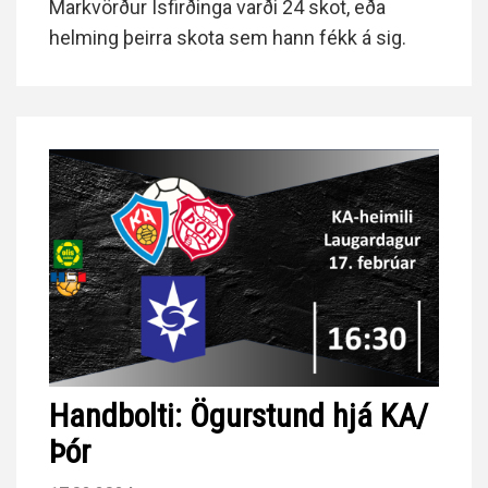
Markvörður Ísfirðinga varði 24 skot, eða
helming þeirra skota sem hann fékk á sig.
Handbolti: Ögurstund hjá KA/
Þór