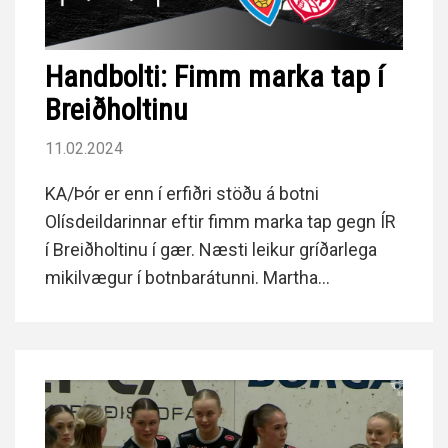
Handbolti: Fimm marka tap í
Breiðholtinu
11.02.2024
KA/Þór er enn í erfiðri stöðu á botni
Olísdeildarinnar eftir fimm marka tap gegn ÍR
í Breiðholtinu í gær. Næsti leikur gríðarlega
mikilvægur í botnbarátunni. Martha
Hermannsdóttir tók fram skóna að nýju í gær,
en tæp tvö ár eru frá því þeir fóru á hilluna.
Hulda Bryndís Tryggvadóttir mætti til leiks að
nýju eftir barnsburðarleyfi.