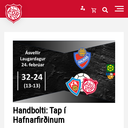
Fara
í
Opna
efni
körfu
Endurheimta lykilorð
Karfan þín
Loka
körfu
Karfan er tóm.
Handbolti: Tap í
Hafnarfirðinum