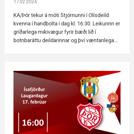
17.02.2024
KA/Þór tekur á móti Stjörnunni í Olísdeild
kvenna í handbolta í dag kl. 16:30. Leikurinn er
gríðarlega mikivægur fyrir bæði lið í
botnbaráttu deildarinnar og því væntanlega
hart barist um stigin. Góð mæting og
stuðningur við stelpurnar getur skipt sköpum
í þeirri baráttu.