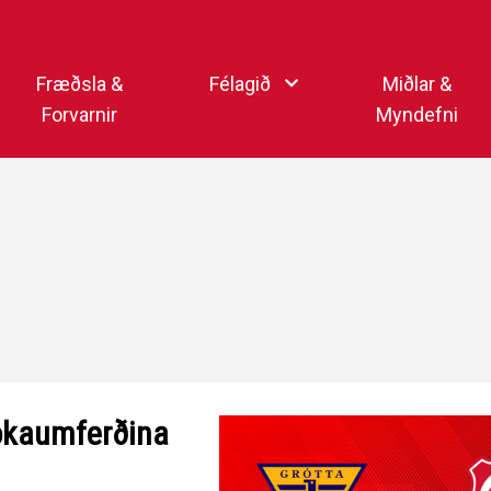
Endurheimta lykilorð
Fræðsla &
Félagið
Miðlar &
Forvarnir
Myndefni
Ka
Starfsfólk
Samfélagsmiðlar
Kar
Aðalstjórn
Sjónvarpsstöð Þórs
Getraunaþjónusta Þórs
Þórshlaðvarpið
Þórssvæðið
Myndaalbúm
Þórsmerkið (logo)
Vertíðarlok Knattspyrnu
Sagan og heiðursmerki
Íþróttafólk Þórs
 lokaumferðina
Lög Þórs
Fyrirmyndarfélag ÍSÍ