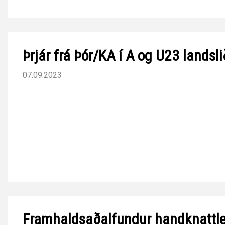
Þrjár frá Þór/KA í A og U23 lands
07.09.2023
Framhaldsaðalfundur handknattle