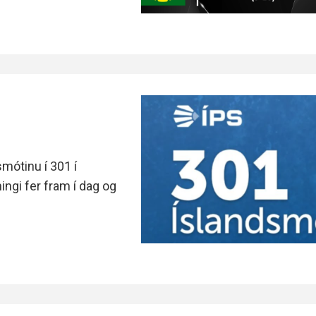
1
smótinu í 301 í
ingi fer fram í dag og