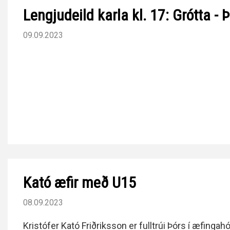
Lengjudeild karla kl. 17: Grótta - Þ
09.09.2023
Kató æfir með U15
08.09.2023
Kristófer Kató Friðriksson er fulltrúi Þórs í æfingah