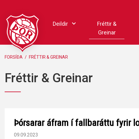
Fara
í
Deildir
Fréttir &
efni
Greinar
Handbolti
FORSÍÐA
/
FRÉTTIR & GREINAR
Körfubolti
Fréttir & Greinar
Knattspyrna
Pílukast
Taekwondo
Hnefaleikar
Keila
Þórsarar áfram í fallbaráttu fyrir
Rafíþróttir
Pollamót Samskipa
09.09.2023