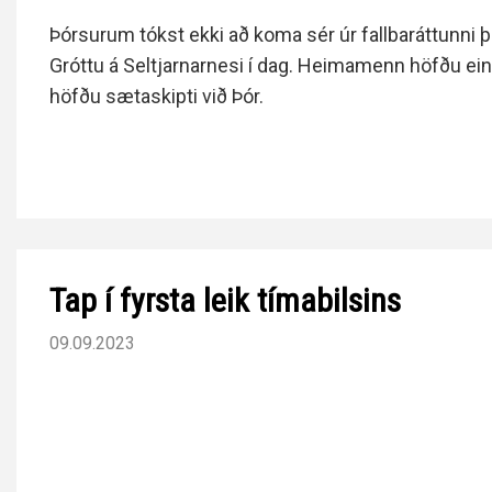
Þórsurum tókst ekki að koma sér úr fallbaráttunni 
Gróttu á Seltjarnarnesi í dag. Heimamenn höfðu ei
höfðu sætaskipti við Þór.
Tap í fyrsta leik tímabilsins
09.09.2023