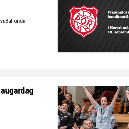
dsaðalfundar
á laugardag