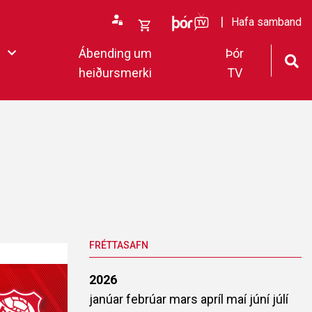
ÞórTv
Hafa samband
Opna
Ábending um
Þór
körfu
heiðursmerki
TV
rfan þín
Loka
körfu
fan er tóm.
deildar 2022
FRÉTTASAFN
2026
janúar
febrúar
mars
apríl
maí
júní
júlí