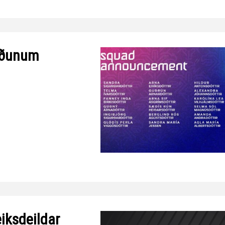
liðunum
iksdeildar