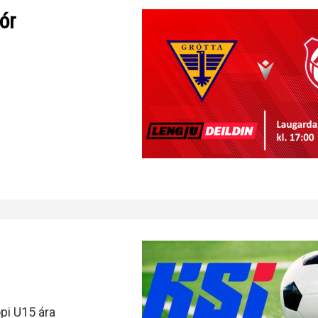
ór
ópi U15 ára