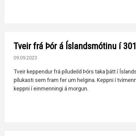
Tveir frá Þór á Íslandsmótinu í 30
09.09.2023
Tveir keppendur frá píludeild Þórs taka þátt í Ísland
pílukasti sem fram fer um helgina. Keppni í tvímenn
keppni í einmenningi á morgun.