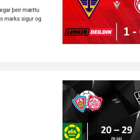
Handbók aðalstjórnar Þórs
þegar þeir mættu
Ársskýrslur
ns marks sigur og