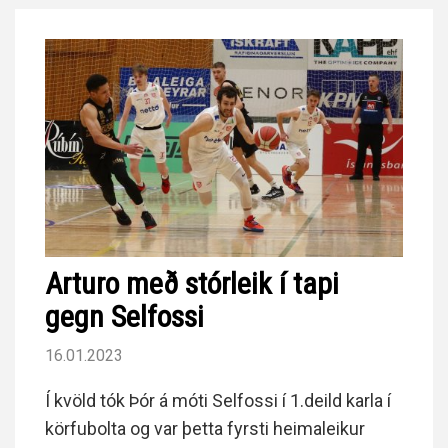
Arturo með stórleik í tapi
gegn Selfossi
16.01.2023
Í kvöld tók Þór á móti Selfossi í 1.deild karla í
körfubolta og var þetta fyrsti heimaleikur