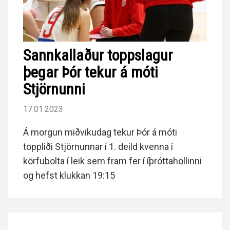
Sannkallaður toppslagur
þegar Þór tekur á móti
Stjörnunni
17.01.2023
Á morgun miðvikudag tekur Þór á móti
toppliði Stjörnunnar í 1. deild kvenna í
körfubolta í leik sem fram fer í íþróttahöllinni
og hefst klukkan 19:15