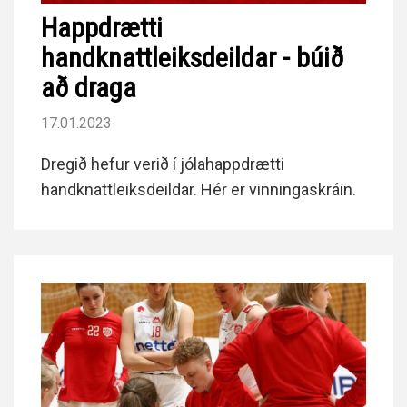
Happdrætti
handknattleiksdeildar - búið
að draga
17.01.2023
Dregið hefur verið í jólahappdrætti
handknattleiksdeildar. Hér er vinningaskráin.