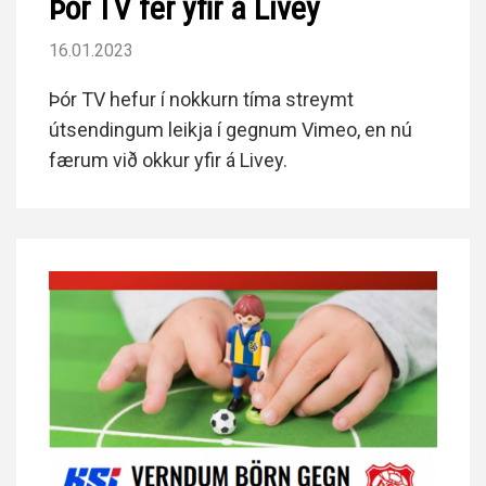
Þór TV fer yfir á Livey
16.01.2023
Þór TV hefur í nokkurn tíma streymt
útsendingum leikja í gegnum Vimeo, en nú
færum við okkur yfir á Livey.