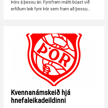
Þórs á þessu ári. Fyrirfram mátti búast við
erfiðum leik fyrir Þór sem fram að þessu
hafði bara unnið einn leik á tímabilinu en
gestirnir með sjö sigra.
Kvennanámskeið hjá
hnefaleikadeildinni