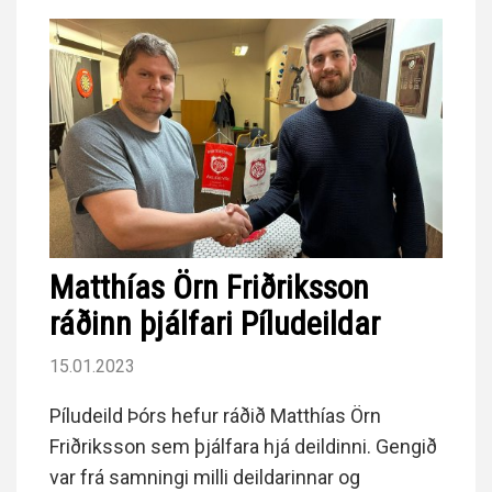
Matthías Örn Friðriksson
ráðinn þjálfari Píludeildar
15.01.2023
Píludeild Þórs hefur ráðið Matthías Örn
Friðriksson sem þjálfara hjá deildinni. Gengið
var frá samningi milli deildarinnar og