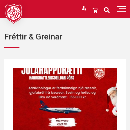
Fara
í
Opna
efni
körfu
Endurheimta lykilorð
Karfan þín
Fréttir & Greinar
Loka
körfu
Karfan er tóm.