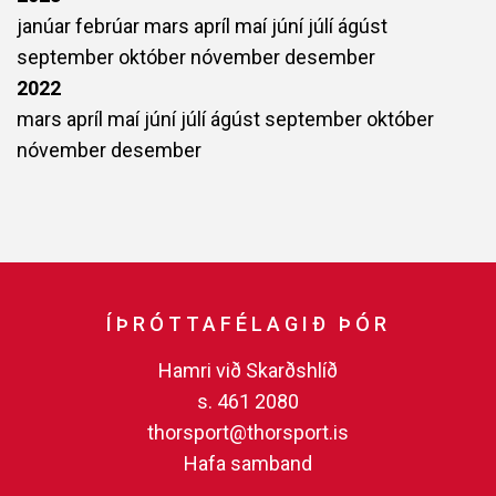
janúar
febrúar
mars
apríl
maí
júní
júlí
ágúst
september
október
nóvember
desember
2022
mars
apríl
maí
júní
júlí
ágúst
september
október
nóvember
desember
ÍÞRÓTTAFÉLAGIÐ ÞÓR
Hamri við Skarðshlíð
s. 461 2080
thorsport@thorsport.is
Hafa samband