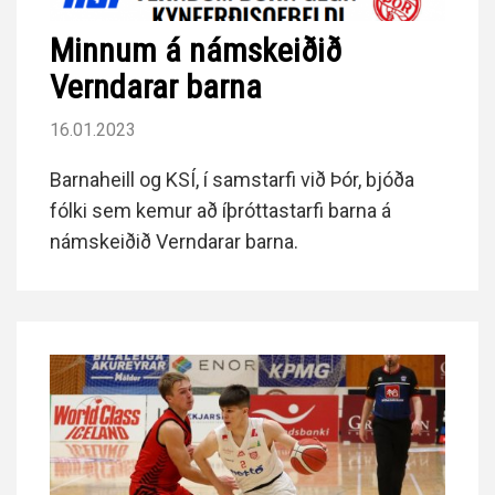
Minnum á námskeiðið
Verndarar barna
16.01.2023
Barnaheill og KSÍ, í samstarfi við Þór, bjóða
fólki sem kemur að íþróttastarfi barna á
námskeiðið Verndarar barna.