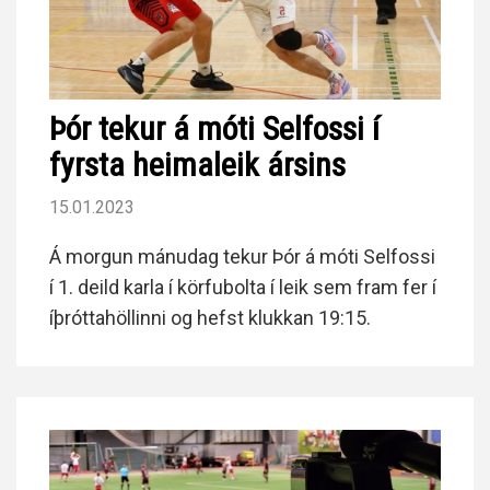
Þór tekur á móti Selfossi í
fyrsta heimaleik ársins
15.01.2023
Á morgun mánudag tekur Þór á móti Selfossi
í 1. deild karla í körfubolta í leik sem fram fer í
íþróttahöllinni og hefst klukkan 19:15.