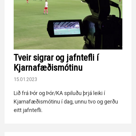
Tveir sigrar og jafntefli í
Kjarnafæðismótinu
15.01.2023
Lið frá Þór og Þór/KA spiluðu þrjá leiki í
Kjarnafæðismótinu í dag, unnu tvo og gerðu
eitt jafntefli.