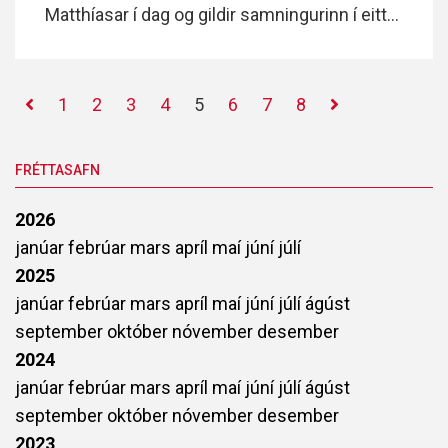
Matthíasar í dag og gildir samningurinn í eitt
ár. Matthías mun sjá um almenna þjálfun og
þjálfun afrekshóps deildarinnar.
1
2
3
4
5
6
7
8
FRÉTTASAFN
2026
janúar
febrúar
mars
apríl
maí
júní
júlí
2025
janúar
febrúar
mars
apríl
maí
júní
júlí
ágúst
september
október
nóvember
desember
2024
janúar
febrúar
mars
apríl
maí
júní
júlí
ágúst
september
október
nóvember
desember
2023