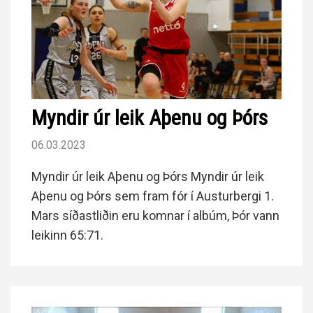
Myndir úr leik Aþenu og Þórs
06.03.2023
Myndir úr leik Aþenu og Þórs Myndir úr leik
Aþenu og Þórs sem fram fór í Austurbergi 1.
Mars síðastliðin eru komnar í albúm, Þór vann
leikinn 65:71.