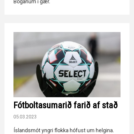
Boganum í gær.
Fótboltasumarið farið af stað
05.03.2023
Íslandsmót yngri flokka hófust um helgina.