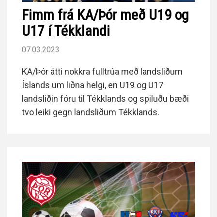
Fimm frá KA/Þór með U19 og
U17 í Tékklandi
07.03.2023
KA/Þór átti nokkra fulltrúa með landsliðum
Íslands um liðna helgi, en U19 og U17
landsliðin fóru til Tékklands og spiluðu bæði
tvo leiki gegn landsliðum Tékklands.