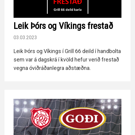
Leik Þórs og Víkings frestað
03.03.2023
Leik Þórs og Víkings í Grill 66 deild í handbolta
sem var á dagskrá í kvöld hefur verið frestað
vegna óviðráðanlegra aðstæðna.