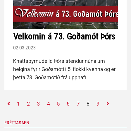
Velkomin á 73. Goðamót Þórs
02.03.2023
Knattspyrnudeild Þórs stendur núna um
helgina fyrir Goðamóti í 5. flokki kvenna og er
þetta 73. Goðamótið frá upphafi.
1
2
3
4
5
6
7
8
9
FRÉTTASAFN