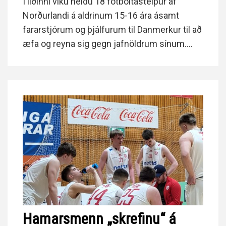
Í liðinni viku héldu 18 fótboltastelpur af
Norðurlandi á aldrinum 15-16 ára ásamt
fararstjórum og þjálfurum til Danmerkur til að
æfa og reyna sig gegn jafnöldrum sínum.
Flogið var til Kaupmannahafnar beint frá
Akureyri með Niceair á sunnudegi.
Hamarsmenn „skrefinu“ á