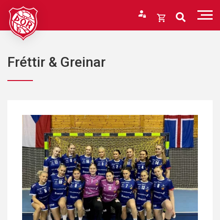
Fara
í
Opna
efni
körfu
Endurheimta lykilorð
Karfan þín
Fréttir & Greinar
Loka
körfu
Karfan er tóm.