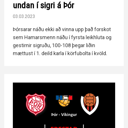
undan í sigri á Þór
03.03.2023
Þórsarar náðu ekki að vinna upp það forskot
sem Hamarsmenn náðu í fyrsta leikhluta og
gestirnir sigruðu, 100-108 þegar liðin
mættust í 1. deild karla í körfubolta í kvöld.