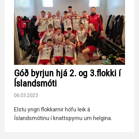
Góð byrjun hjá 2. og 3.flokki í
Íslandsmóti
06.03.2023
Elstu yngri flokkarnir hófu leik á
Íslandsmótinu í knattspyrnu um helgina.