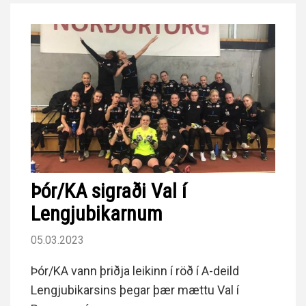
Þór/KA sigraði Val í
Lengjubikarnum
05.03.2023
Þór/KA vann þriðja leikinn í röð í A-deild
Lengjubikarsins þegar þær mættu Val í